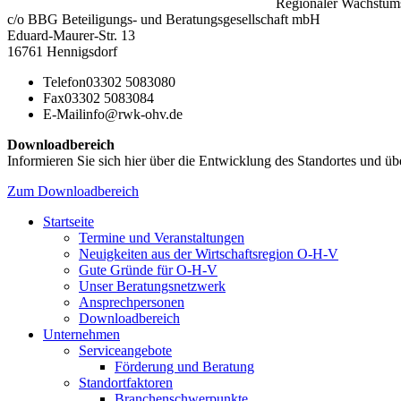
Regionaler Wachstums
c/o BBG Beteiligungs- und Beratungsgesellschaft mbH
Eduard-Maurer-Str. 13
16761 Hennigsdorf
Telefon
03302 5083080
Fax
03302 5083084
E-Mail
info@rwk-ohv.de
Downloadbereich
Informieren Sie sich hier über die Entwicklung des Standortes und übe
Zum Downloadbereich
Startseite
Termine und Veranstaltungen
Neuigkeiten aus der Wirtschaftsregion O-H-V
Gute Gründe für O-H-V
Unser Beratungsnetzwerk
Ansprechpersonen
Downloadbereich
Unternehmen
Serviceangebote
Förderung und Beratung
Standortfaktoren
Branchenschwerpunkte