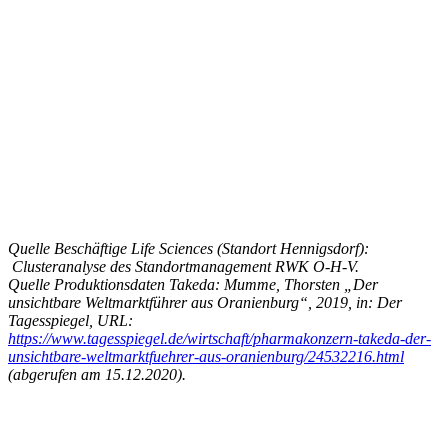
Quelle Beschäftige Life Sciences (Standort Hennigsdorf):
Clusteranalyse des Standortmanagement RWK O-H-V.
Quelle Produktionsdaten Takeda: Mumme, Thorsten „Der
unsichtbare Weltmarktführer aus Oranienburg“, 2019, in: Der
Tagesspiegel, URL:
https://www.tagesspiegel.de/wirtschaft/pharmakonzern-takeda-der-
unsichtbare-weltmarktfuehrer-aus-oranienburg/24532216.html
(abgerufen am 15.12.2020).