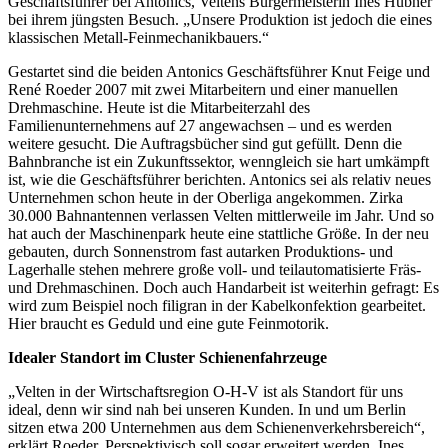
Geschäftsführer bei Antonics, Veltens Bürgermeisterin Ines Hübner
bei ihrem jüngsten Besuch. „Unsere Produktion ist jedoch die eines
klassischen Metall-Feinmechanikbauers.“
Gestartet sind die beiden Antonics Geschäftsführer Knut Feige und
René Roeder 2007 mit zwei Mitarbeitern und einer manuellen
Drehmaschine. Heute ist die Mitarbeiterzahl des
Familienunternehmens auf 27 angewachsen – und es werden
weitere gesucht. Die Auftragsbücher sind gut gefüllt. Denn die
Bahnbranche ist ein Zukunftssektor, wenngleich sie hart umkämpft
ist, wie die Geschäftsführer berichten. Antonics sei als relativ neues
Unternehmen schon heute in der Oberliga angekommen. Zirka
30.000 Bahnantennen verlassen Velten mittlerweile im Jahr. Und so
hat auch der Maschinenpark heute eine stattliche Größe. In der neu
gebauten, durch Sonnenstrom fast autarken Produktions- und
Lagerhalle stehen mehrere große voll- und teilautomatisierte Fräs-
und Drehmaschinen. Doch auch Handarbeit ist weiterhin gefragt: Es
wird zum Beispiel noch filigran in der Kabelkonfektion gearbeitet.
Hier braucht es Geduld und eine gute Feinmotorik.
Idealer Standort im Cluster Schienenfahrzeuge
„Velten in der Wirtschaftsregion O-H-V ist als Standort für uns
ideal, denn wir sind nah bei unseren Kunden. In und um Berlin
sitzen etwa 200 Unternehmen aus dem Schienenverkehrsbereich“,
erklärt Roeder. Perspektivisch soll sogar erweitert werden. Ines