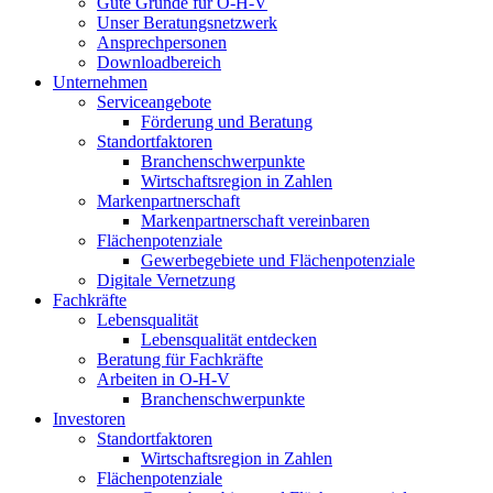
Gute Gründe für O-H-V
Unser Beratungsnetzwerk
Ansprechpersonen
Downloadbereich
Unternehmen
Serviceangebote
Förderung und Beratung
Standortfaktoren
Branchenschwerpunkte
Wirtschaftsregion in Zahlen
Markenpartnerschaft
Markenpartnerschaft vereinbaren
Flächenpotenziale
Gewerbegebiete und Flächenpotenziale
Digitale Vernetzung
Fachkräfte
Lebensqualität
Lebensqualität entdecken
Beratung für Fachkräfte
Arbeiten in O-H-V
Branchenschwerpunkte
Investoren
Standortfaktoren
Wirtschaftsregion in Zahlen
Flächenpotenziale