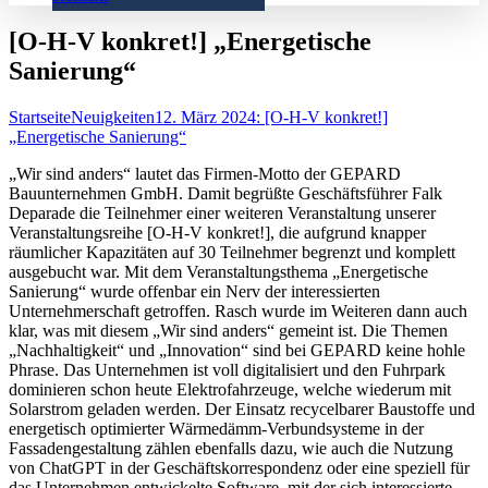
[O-H-V konkret!] „Energetische
Sanierung“
Startseite
Neuigkeiten
12. März 2024: [O-H-V konkret!]
„Energetische Sanierung“
„Wir sind anders“ lautet das Firmen-Motto der GEPARD
Bauunternehmen GmbH. Damit begrüßte Geschäftsführer Falk
Deparade die Teilnehmer einer weiteren Veranstaltung unserer
Veranstaltungsreihe [O-H-V konkret!], die aufgrund knapper
räumlicher Kapazitäten auf 30 Teilnehmer begrenzt und komplett
ausgebucht war. Mit dem Veranstaltungsthema „Energetische
Sanierung“ wurde offenbar ein Nerv der interessierten
Unternehmerschaft getroffen. Rasch wurde im Weiteren dann auch
klar, was mit diesem „Wir sind anders“ gemeint ist. Die Themen
„Nachhaltigkeit“ und „Innovation“ sind bei GEPARD keine hohle
Phrase. Das Unternehmen ist voll digitalisiert und den Fuhrpark
dominieren schon heute Elektrofahrzeuge, welche wiederum mit
Solarstrom geladen werden. Der Einsatz recycelbarer Baustoffe und
energetisch optimierter Wärmedämm-Verbundsysteme in der
Fassadengestaltung zählen ebenfalls dazu, wie auch die Nutzung
von ChatGPT in der Geschäftskorrespondenz oder eine speziell für
das Unternehmen entwickelte Software, mit der sich interessierte