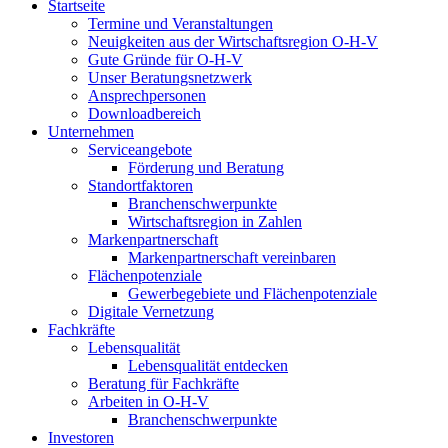
Startseite
Termine und Veranstaltungen
Neuigkeiten aus der Wirtschaftsregion O-H-V
Gute Gründe für O-H-V
Unser Beratungsnetzwerk
Ansprechpersonen
Downloadbereich
Unternehmen
Serviceangebote
Förderung und Beratung
Standortfaktoren
Branchenschwerpunkte
Wirtschaftsregion in Zahlen
Markenpartnerschaft
Markenpartnerschaft vereinbaren
Flächenpotenziale
Gewerbegebiete und Flächenpotenziale
Digitale Vernetzung
Fachkräfte
Lebensqualität
Lebensqualität entdecken
Beratung für Fachkräfte
Arbeiten in O-H-V
Branchenschwerpunkte
Investoren