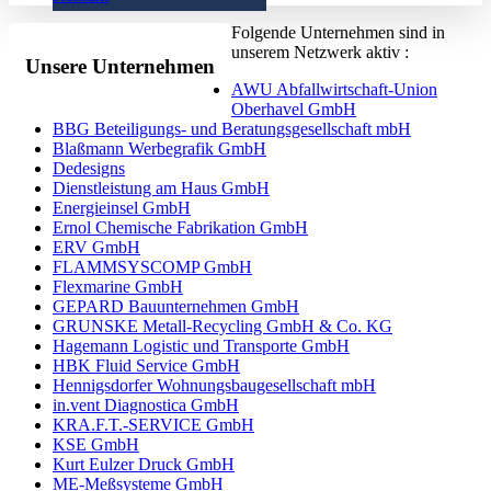
Folgende Unternehmen sind in
unserem Netzwerk aktiv :
Unsere Unternehmen
AWU Abfallwirtschaft-Union
Oberhavel GmbH
BBG Beteiligungs- und Beratungsgesellschaft mbH
Blaßmann Werbegrafik GmbH
Dedesigns
Dienstleistung am Haus GmbH
Energieinsel GmbH
Ernol Chemische Fabrikation GmbH
ERV GmbH
FLAMMSYSCOMP GmbH
Flexmarine GmbH
GEPARD Bauunternehmen GmbH
GRUNSKE Metall-Recycling GmbH & Co. KG
Hagemann Logistic und Transporte GmbH
HBK Fluid Service GmbH
Hennigsdorfer Wohnungsbaugesellschaft mbH
in.vent Diagnostica GmbH
KRA.F.T.-SERVICE GmbH
KSE GmbH
Kurt Eulzer Druck GmbH
ME-Meßsysteme GmbH