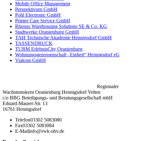
Mobile Office Management
Perspektivum GmbH
Pohl Electronic GmbH
Printer Care Service GmbH
Rhenus Warehousing Solutions SE & Co. KG
Stadtwerke Oranienburg GmbH
TAH Technische Akademie Hennigsdorf GmbH
TASSENDRUCK
TURM ErlebnisCity Oranienburg
Wohnungsgenossenschaft „Einheit“ Hennigsdorf eG
Viakom GmbH
Regionaler
Wachstumskern Oranienburg Hennigsdorf Velten
c/o BBG Beteiligungs- und Beratungsgesellschaft mbH
Eduard-Maurer-Str. 13
16761 Hennigsdorf
Telefon
03302 5083080
Fax
03302 5083084
E-Mail
info@rwk-ohv.de