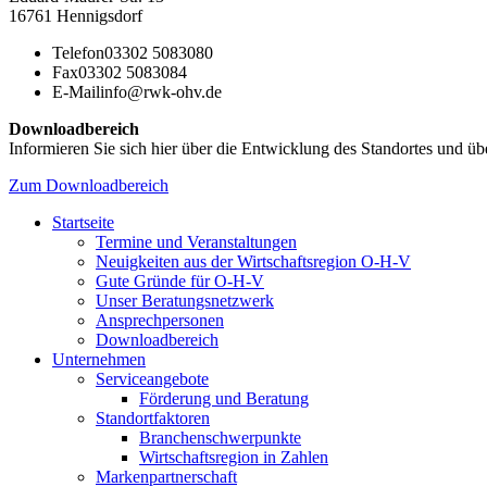
16761 Hennigsdorf
Telefon
03302 5083080
Fax
03302 5083084
E-Mail
info@rwk-ohv.de
Downloadbereich
Informieren Sie sich hier über die Entwicklung des Standortes und übe
Zum Downloadbereich
Startseite
Termine und Veranstaltungen
Neuigkeiten aus der Wirtschaftsregion O-H-V
Gute Gründe für O-H-V
Unser Beratungsnetzwerk
Ansprechpersonen
Downloadbereich
Unternehmen
Serviceangebote
Förderung und Beratung
Standortfaktoren
Branchenschwerpunkte
Wirtschaftsregion in Zahlen
Markenpartnerschaft