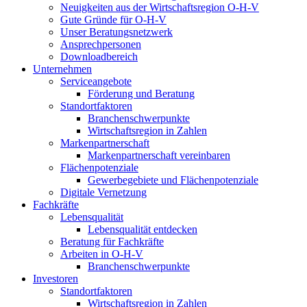
Neuigkeiten aus der Wirtschaftsregion O-H-V
Gute Gründe für O-H-V
Unser Beratungsnetzwerk
Ansprechpersonen
Downloadbereich
Unternehmen
Serviceangebote
Förderung und Beratung
Standortfaktoren
Branchenschwerpunkte
Wirtschaftsregion in Zahlen
Markenpartnerschaft
Markenpartnerschaft vereinbaren
Flächenpotenziale
Gewerbegebiete und Flächenpotenziale
Digitale Vernetzung
Fachkräfte
Lebensqualität
Lebensqualität entdecken
Beratung für Fachkräfte
Arbeiten in O-H-V
Branchenschwerpunkte
Investoren
Standortfaktoren
Wirtschaftsregion in Zahlen