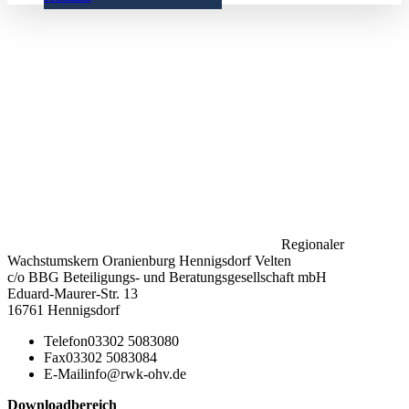
Regionaler
Wachstumskern Oranienburg Hennigsdorf Velten
c/o BBG Beteiligungs- und Beratungsgesellschaft mbH
Eduard-Maurer-Str. 13
16761 Hennigsdorf
Telefon
03302 5083080
Fax
03302 5083084
E-Mail
info@rwk-ohv.de
Downloadbereich