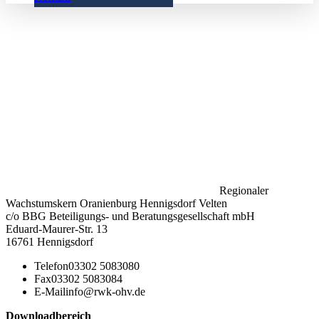
Regionaler
Wachstumskern Oranienburg Hennigsdorf Velten
c/o BBG Beteiligungs- und Beratungsgesellschaft mbH
Eduard-Maurer-Str. 13
16761 Hennigsdorf
Telefon
03302 5083080
Fax
03302 5083084
E-Mail
info@rwk-ohv.de
Downloadbereich