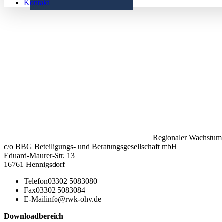
Kontakt
Regionaler Wachstums
c/o BBG Beteiligungs- und Beratungsgesellschaft mbH
Eduard-Maurer-Str. 13
16761 Hennigsdorf
Telefon
03302 5083080
Fax
03302 5083084
E-Mail
info@rwk-ohv.de
Downloadbereich