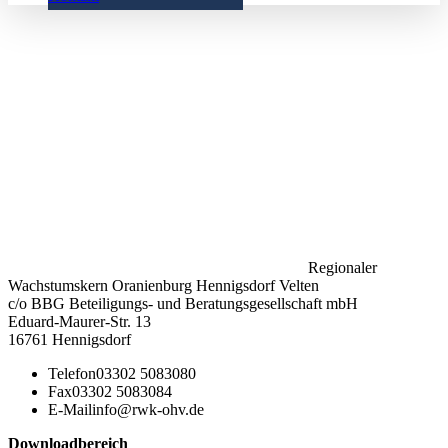
Regionaler
Wachstumskern Oranienburg Hennigsdorf Velten
c/o BBG Beteiligungs- und Beratungsgesellschaft mbH
Eduard-Maurer-Str. 13
16761 Hennigsdorf
Telefon
03302 5083080
Fax
03302 5083084
E-Mail
info@rwk-ohv.de
Downloadbereich