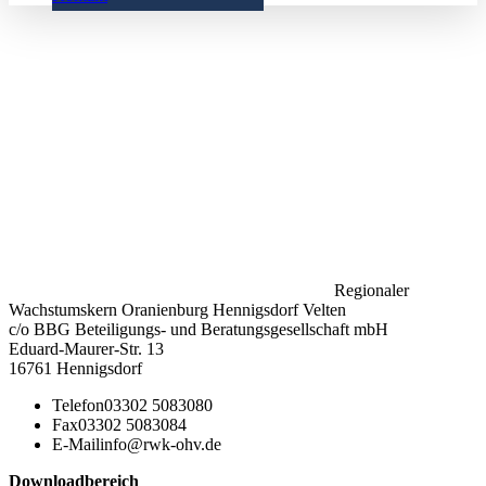
Regionaler
Wachstumskern Oranienburg Hennigsdorf Velten
c/o BBG Beteiligungs- und Beratungsgesellschaft mbH
Eduard-Maurer-Str. 13
16761 Hennigsdorf
Telefon
03302 5083080
Fax
03302 5083084
E-Mail
info@rwk-ohv.de
Downloadbereich