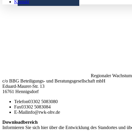
Kontakt
Regionaler Wachstums
c/o BBG Beteiligungs- und Beratungsgesellschaft mbH
Eduard-Maurer-Str. 13
16761 Hennigsdorf
Telefon
03302 5083080
Fax
03302 5083084
E-Mail
info@rwk-ohv.de
Downloadbereich
Informieren Sie sich hier über die Entwicklung des Standortes und übe