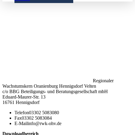
Regionaler
Wachstumskern Oranienburg Hennigsdorf Velten
c/o BBG Beteiligungs- und Beratungsgesellschaft mbH
Eduard-Maurer-Str. 13
16761 Hennigsdorf
Telefon
03302 5083080
Fax
03302 5083084
E-Mail
info@rwk-ohv.de
Downloadbereich