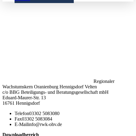
Regionaler
Wachstumskern Oranienburg Hennigsdorf Velten
c/o BBG Beteiligungs- und Beratungsgesellschaft mbH
Eduard-Maurer-Str. 13
16761 Hennigsdorf
Telefon
03302 5083080
Fax
03302 5083084
E-Mail
info@rwk-ohv.de
Downloadbereich