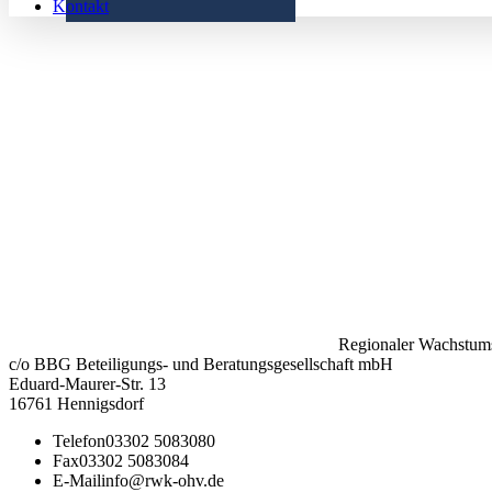
Kontakt
Regionaler Wachstums
c/o BBG Beteiligungs- und Beratungsgesellschaft mbH
Eduard-Maurer-Str. 13
16761 Hennigsdorf
Telefon
03302 5083080
Fax
03302 5083084
E-Mail
info@rwk-ohv.de