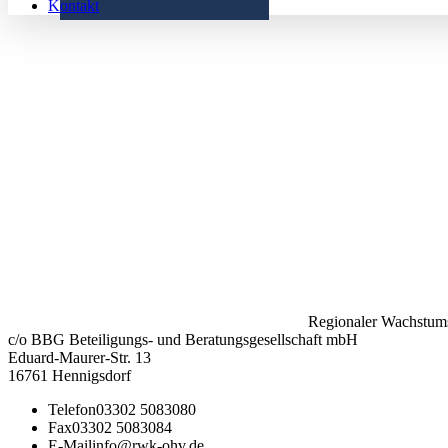
Kontakt
Regionaler Wachstums
c/o BBG Beteiligungs- und Beratungsgesellschaft mbH
Eduard-Maurer-Str. 13
16761 Hennigsdorf
Telefon
03302 5083080
Fax
03302 5083084
E-Mail
info@rwk-ohv.de