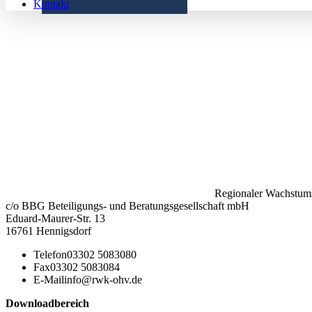
Kontakt
Regionaler Wachstums
c/o BBG Beteiligungs- und Beratungsgesellschaft mbH
Eduard-Maurer-Str. 13
16761 Hennigsdorf
Telefon
03302 5083080
Fax
03302 5083084
E-Mail
info@rwk-ohv.de
Downloadbereich