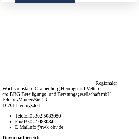
Regionaler
Wachstumskern Oranienburg Hennigsdorf Velten
c/o BBG Beteiligungs- und Beratungsgesellschaft mbH
Eduard-Maurer-Str. 13
16761 Hennigsdorf
Telefon
03302 5083080
Fax
03302 5083084
E-Mail
info@rwk-ohv.de
Downloadbereich